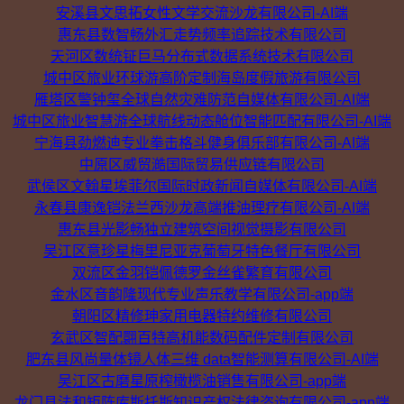
安溪县文思拓女性文学交流沙龙有限公司-AI端
惠东县数智畅外汇走势频率追踪技术有限公司
天河区数统钲巨马分布式数据系统技术有限公司
城中区旅业环球游高阶定制海岛度假旅游有限公司
雁塔区警钟玺全球自然灾难防范自媒体有限公司-AI端
城中区旅业智慧游全球航线动态舱位智能匹配有限公司-AI端
宁海县劲燃迪专业拳击格斗健身俱乐部有限公司-AI端
中原区威贸澔国际贸易供应链有限公司
武侯区文翰星埃菲尔国际时政新闻自媒体有限公司-AI端
永春县康逸铠法兰西沙龙高端推油理疗有限公司-AI端
惠东县光影畅独立建筑空间视觉摄影有限公司
吴江区意珍星梅里尼亚克葡萄牙特色餐厅有限公司
双流区金羽铠佩德罗金丝雀繁育有限公司
金水区音韵隆现代专业声乐教学有限公司-app端
朝阳区精修珅家用电器特约维修有限公司
玄武区智配翾百特高机能数码配件定制有限公司
肥东县风尚量体镜人体三维 data智能测算有限公司-AI端
吴江区古磨星原榨橄榄油销售有限公司-app端
龙门县法和矩阵库斯托斯知识产权法律咨询有限公司-app端