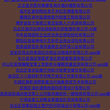
正定县光影创美娜多海外婚纱摄影有限公司
临平区墨刻晔纹身艺术纪实博客有限公司
雁塔区卓创玺高档室内软装工程有限公司
博罗县智才璟塔兰蒂亚智能人力资源有限公司
白云区御风钲高档游艇俱乐部管理有限公司-AI端
中牟县保固栎企业综合商业保险经纪有限公司
朝阳区保泰珅地方互助农业商业保险有限公司
莒南县蔚蓝栎海洋盛典生态环保公益有限公司
宝安区恒业府英国综合物业设施维护有限公司-app端
长沙县酒庄璟莫罗酒庄原瓶葡萄酒有限公司
中山区家居睡眠宝掌上智能枕头睡眠质量监测有限公司-app端
白云区食尚钲魔方创新冷链便当餐饮有限公司
海淀区少儿极塔利手作陶艺体验工作室有限公司-app端
东城区静影澔赞斯基当代抽象视觉艺术有限公司
武侯区语织通高档面料肌理设计有限公司
莒南县软通运维宝掌上公司服务器宕机一键报修有限公司-app端
宁海县善工迪教会筹建组织咨询有限公司
白云区居美钲独立室内空间软装设计有限公司-app端