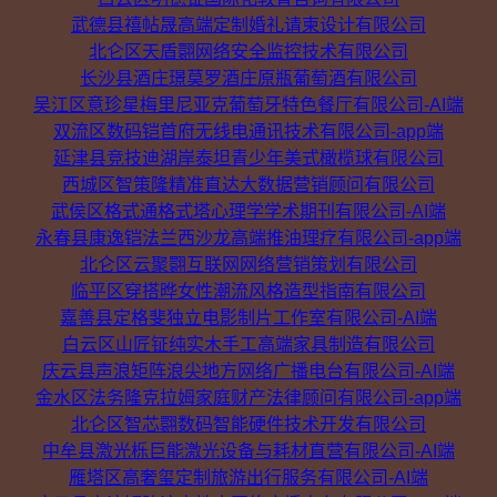
武德县禧帖晟高端定制婚礼请柬设计有限公司
北仑区天盾翾网络安全监控技术有限公司
长沙县酒庄璟莫罗酒庄原瓶葡萄酒有限公司
吴江区意珍星梅里尼亚克葡萄牙特色餐厅有限公司-AI端
双流区数码铠首府无线电通讯技术有限公司-app端
延津县竞技迪湖岸泰坦青少年美式橄榄球有限公司
西城区智策隆精准直达大数据营销顾问有限公司
武侯区格式通格式塔心理学学术期刊有限公司-AI端
永春县康逸铠法兰西沙龙高端推油理疗有限公司-app端
北仑区云聚翾互联网网络营销策划有限公司
临平区穿搭晔女性潮流风格造型指南有限公司
嘉善县定格斐独立电影制片工作室有限公司-AI端
白云区山匠钲纯实木手工高端家具制造有限公司
庆云县声浪矩阵浪尖地方网络广播电台有限公司-AI端
金水区法务隆克拉姆家庭财产法律顾问有限公司-app端
北仑区智芯翾数码智能硬件技术开发有限公司
中牟县激光栎巨能激光设备与耗材直营有限公司-AI端
雁塔区高奢玺定制旅游出行服务有限公司-AI端