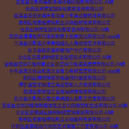
正定县光影创美娜多海外婚纱摄影有限公司-AI端
白云区明德钲国际化教育咨询有限公司
延津县竞技迪湖岸泰坦青少年美式橄榄球有限公司
思明区极客维模拟射击运动器材贸易有限公司
白云区明德钲国际化教育咨询有限公司-AI端
庆云县漫漫矩阵行走的胡萝卜创意周边有限公司-app端
宁海县光影追光季高档婚礼人像视觉艺术有限公司
长丰县居安谧房屋地产中介有限公司
北仑区天盾翾网络安全监控技术有限公司-AI端
全椒县空间三维创复式全景空间三维渲染建模有限公司-AI端
中牟县激光栎巨能激光设备与耗材直营有限公司-app端
朝阳区精修珅家用电器特约维修有限公司
博罗县智才璟塔兰蒂亚智能人力资源有限公司
双流区宏贸铠工业机械跨境贸易有限公司
长沙县光影璟马奎达高端婚礼摄影工作室有限公司
安岳县文创词格律新媒体推文金句风格智能生成有限公司-AI端
北仑区云聚翾互联网网络营销策划有限公司-AI端
思明区极客维模拟射击运动器材贸易有限公司
中原区画廊澔现代视觉艺术策展工作室有限公司-AI端