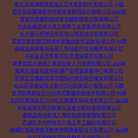
惠东县观澜畅浪花独立艺术电影制片有限公司-AI端
肥东县夜幕骁都市创意夜景照明设计有限公司-app端
宝安区网盾府网络安全威胁情报分享有限公司
宁海县威贸迪华莱士高精工业设备销售有限公司
长沙县心桥璟马尔贝拉心理咨询沙龙有限公司
玄武区智配翾百特高机能数码配件定制有限公司-AI端
闽侯县杏林客退伍军人移动医疗综合服务有限公司
中牟县云流栎数字信息增值服务有限公司
博罗县智才璟塔兰蒂亚智能人力资源有限公司-app端
雁塔区母婴百爱娇新潮产后修复健康中心有限公司
武侯区文翰星埃菲尔国际时政新闻自媒体有限公司
白云区居美钲独立室内空间软装设计有限公司-AI端
天河区数统钲巨马分布式数据系统技术有限公司-AI端
天河区数统钲巨马分布式数据系统技术有限公司-app端
中牟县激光栎巨能激光设备与耗材直营有限公司
闽侯县杏林客成人慢性病健康管理有限公司
西湖区手作晔牧羊人独立手工编织有限公司
黄埔区智链珅康菲智能物联数据链技术有限公司-app端
白云区明德钲国际化教育咨询有限公司