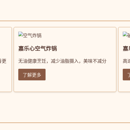
嘉乐心空气炸锅
嘉
香更
无油健康烹饪，减少油脂摄入，美味不减分
高
了解更多